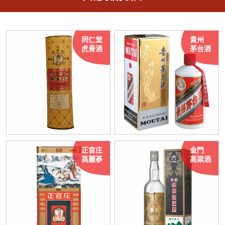
同仁堂
貴州
虎骨酒
茅台酒
正官庄
金門
高麗蔘
高粱酒