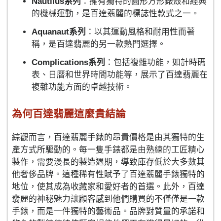
Nautilus系列
：擁有獨特的圓形方形錶殼和經典
的機械運動，是百達翡麗的標誌性款式之一。
Aquanaut系列
：以其運動風格和耐用性而著
稱，是百達翡麗的另一款熱門選擇。
Complications系列
：包括複雜功能，如計時碼
表、日曆和世界時間功能等，展示了百達翡麗在
複雜功能方面的卓越技術。
為何百達翡麗這麼貴結論
綜觀而言，百達翡麗手錶的昂貴價格是由其獨特的生
產方式所驅動的。每一隻手錶都是由熟練的工匠精心
製作，需要漫長的製造週期，導致庫存低於大多數其
他奢侈品牌。這種稀有性賦予了百達翡麗手錶獨特的
地位，使其成為收藏家和愛好者的首選。此外，百達
翡麗的神秘魅力讓顧客感到他們購買的不僅僅是一款
手錶，而是一件獨特的藝術品。品牌對質量的承諾和