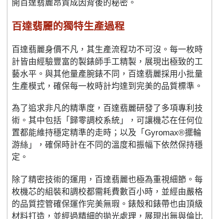
開百達翡麗昂貴成因背後的秘密。
百達翡麗的獨特生產過程
百達翡麗身價不凡，其生產流程功不可沒。每一枚時
計皆由經驗豐富的製錶師手工精製，展現出極致的工
藝水平。與其他量產腕錶不同，百達翡麗採用小批量
生產模式，確保每一枚時計均達到完美的品質標準。
為了追求非凡的精準度，百達翡麗研發了多項專利技
術。其中包括「歸零調校系統」，可讓機芯在任何位
置都能維持穩定精準的走時；以及「Gyromax®擺輪
游絲」，確保時計在不同的溫度和振幅下依然保持穩
定。
除了精密技術的運用，百達翡麗也極為重視細節。每
枚機芯的組裝和調校都需耗費數百小時，並經由嚴格
的品質控管確保運作完美無瑕。錶殼和錶帶也由頂級
材料打造，並經過精細的拋光處理，展現出無與倫比