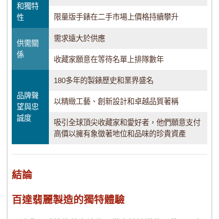
和獨特
限量版手錶在二手市場上價格持續攀升
性
需求遠大於供應
供需關
係
收藏家願意在等待名單上排隊數年
180多年的製錶歷史和業界盛名
品牌聲
以精緻工藝、創新設計和卓越品質著稱
望與忠
誠度
吸引全球頂尖收藏家和愛好者，他們願意支付
高價以擁有象徵著地位和品味的珍貴資產
結論
百達翡麗製造的獨特體驗