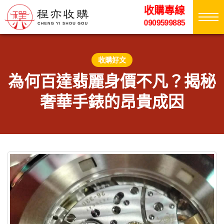
收購專線
0909599885
收購好文
為何百達翡麗身價不凡？揭秘
奢華手錶的昂貴成因