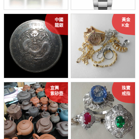
中國
黃金
龍銀
K金
宜興
珠寶
紫砂壺
戒指