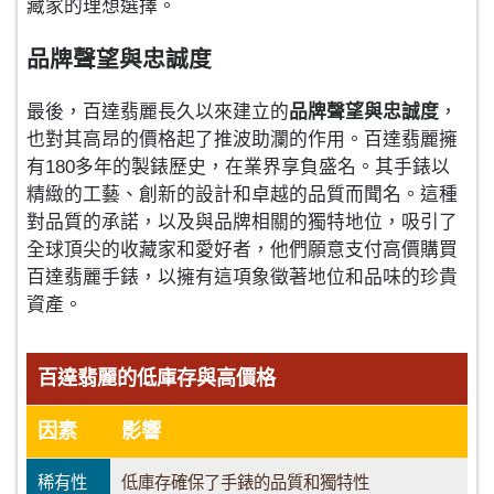
藏家的理想選擇。
品牌聲望與忠誠度
最後，百達翡麗長久以來建立的
品牌聲望與忠誠度
，
也對其高昂的價格起了推波助瀾的作用。百達翡麗擁
有180多年的製錶歷史，在業界享負盛名。其手錶以
精緻的工藝、創新的設計和卓越的品質而聞名。這種
對品質的承諾，以及與品牌相關的獨特地位，吸引了
全球頂尖的收藏家和愛好者，他們願意支付高價購買
百達翡麗手錶，以擁有這項象徵著地位和品味的珍貴
資產。
百達翡麗的低庫存與高價格
因素
影響
稀有性
低庫存確保了手錶的品質和獨特性