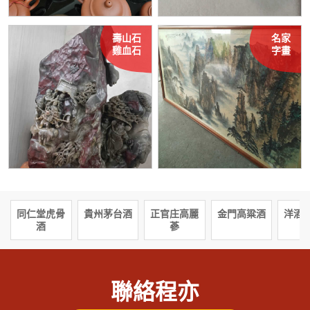
壽山石
名家
雞血石
字畫
同仁堂虎骨
貴州茅台酒
正官庄高麗
金門高粱酒
洋酒
酒
蔘
聯絡程亦